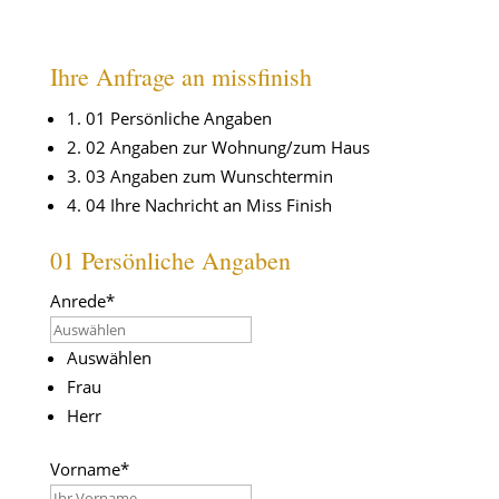
Ihre Anfrage an missfinish
1
.
01 Persönliche Angaben
2
.
02 Angaben zur Wohnung/zum Haus
3
.
03 Angaben zum Wunschtermin
4
.
04 Ihre Nachricht an Miss Finish
01 Persönliche Angaben
Spam
protection,
Anrede*
skip
this
Auswählen
field
Frau
Herr
Vorname*